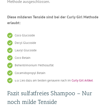
Methode ausgeschlossen.
Diese milderen Tenside sind bei der Curly Girl Methode
erlaubt:
Coco Glucoside
Decyl Glucoside
Lauryl Glucoside
Coco Betain
Behentrimonium Methosulfat
Cocamidopropyl Betain
u.a. Lies dazu am besten genauere nach im
Curly Girl Artikel
Fazit sulfatfreies Shampoo – Nur
noch milde Tenside