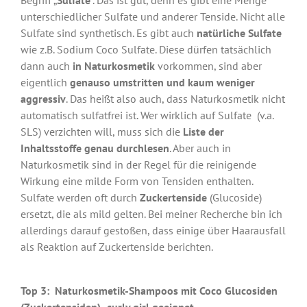
Begriff „
Sulfate
“. Das ist gut, denn es gibt eine Menge
unterschiedlicher Sulfate und anderer Tenside. Nicht alle
Sulfate sind synthetisch. Es gibt auch
natürliche Sulfate
wie z.B. Sodium Coco Sulfate. Diese dürfen tatsächlich
dann auch
in Naturkosmetik
vorkommen, sind aber
eigentlich
genauso umstritten und kaum weniger
aggressiv
. Das heißt also auch, dass Naturkosmetik nicht
automatisch sulfatfrei ist. Wer wirklich auf Sulfate (v.a.
SLS) verzichten will, muss sich die
Liste der
Inhaltsstoffe genau durchlesen
. Aber auch in
Naturkosmetik sind in der Regel für die reinigende
Wirkung eine milde Form von Tensiden enthalten.
Sulfate werden oft durch
Zuckertenside
(Glucoside)
ersetzt, die als mild gelten. Bei meiner Recherche bin ich
allerdings darauf gestoßen, dass einige über Haarausfall
als Reaktion auf Zuckertenside berichten.
Top 3: Naturkosmetik-Shampoos mit Coco Glucosiden