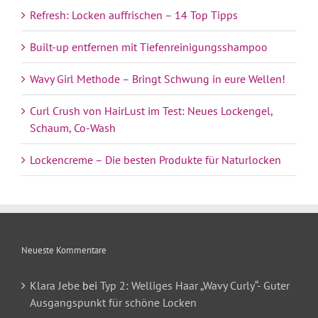
Refresh: Locken auffrischen – 14 Top Tipps
Built-up entfernen mit Tiefenreinigungsshampoo
Wavy Girl Methode – Bringt Schwung in eure Wellen!
Curl Crush von HairLust im Test: Neues Lockengel,
Schaum, Co-Wash
Lockencreme – Die besten Produkte für Naturlocken
Neueste Kommentare
Klara Jebe
bei
Typ 2: Welliges Haar „Wavy Curly“- Guter
Ausgangspunkt für schöne Locken