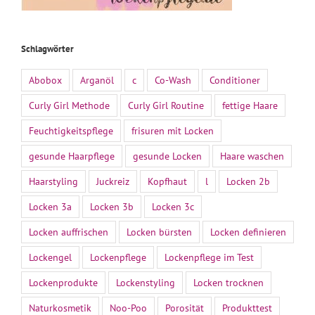
Schlagwörter
Abobox
Arganöl
c
Co-Wash
Conditioner
Curly Girl Methode
Curly Girl Routine
fettige Haare
Feuchtigkeitspflege
frisuren mit Locken
gesunde Haarpflege
gesunde Locken
Haare waschen
Haarstyling
Juckreiz
Kopfhaut
l
Locken 2b
Locken 3a
Locken 3b
Locken 3c
Locken auffrischen
Locken bürsten
Locken definieren
Lockengel
Lockenpflege
Lockenpflege im Test
Lockenprodukte
Lockenstyling
Locken trocknen
Naturkosmetik
Noo-Poo
Porosität
Produkttest