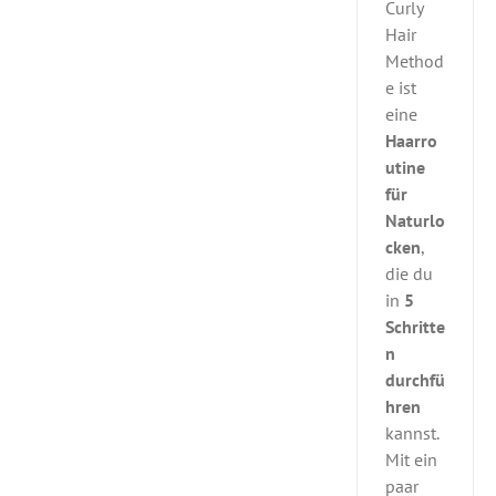
Curly
Hair
Method
e ist
eine
Haarro
utine
für
Naturlo
cken
,
die du
in
5
Schritte
n
durchfü
hren
kannst.
Mit ein
paar