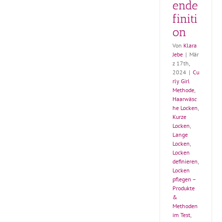
ende
finiti
on
Von
Klara
Jebe
|
Mär
z 17th,
2024
|
Cu
rly Girl
Methode
,
Haarwäsc
he Locken
,
Kurze
Locken
,
Lange
Locken
,
Locken
definieren
,
Locken
pflegen –
Produkte
&
Methoden
im Test
,