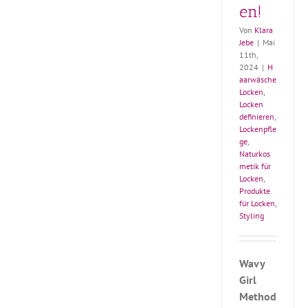
en!
Von
Klara
Jebe
|
Mai
11th,
2024
|
H
aarwäsche
Locken
,
Locken
definieren
,
Lockenpfle
ge
,
Naturkos
metik für
Locken
,
Produkte
für Locken
,
Styling
Wavy
Girl
Method