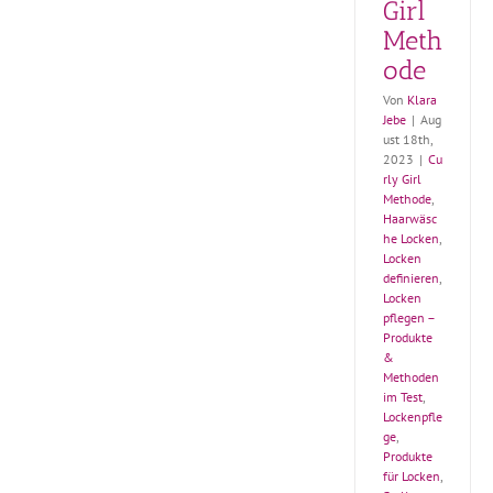
Girl
Styling
Meth
ode
Von
Klara
Jebe
|
Aug
ust 18th,
2023
|
Cu
rly Girl
Methode
,
Haarwäsc
he Locken
,
Locken
definieren
,
Locken
pflegen –
Produkte
&
Methoden
im Test
,
Lockenpfle
ge
,
Produkte
für Locken
,