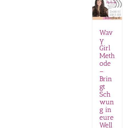
in eure
Wellen!
Haarwäsche
Locken
Locken
Wav
definieren
Lockenpflege
y
Naturkosmetik
Girl
für Locken
Produkte für
Meth
Locken
ode
Styling
–
Brin
gt
Sch
wun
g in
eure
Well