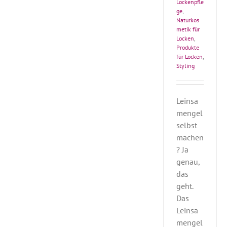
Lockenpfle
ge
,
Naturkos
metik für
Locken
,
Produkte
für Locken
,
Styling
Leinsa
mengel
selbst
machen
? Ja
genau,
das
geht.
Das
Leinsa
mengel