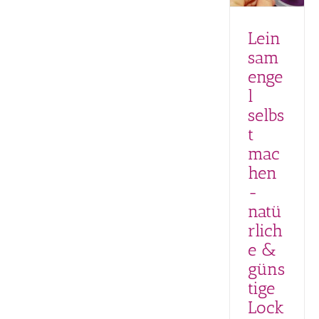
Locken
Locken
definieren
Lein
Locken
sam
pflegen –
Produkte &
enge
Methoden im
l
Test
Lockenpflege
selbs
Naturkosmetik
t
für Locken
Produkte für
mac
Locken
hen
Styling
-
natü
rlich
e &
güns
tige
Lock