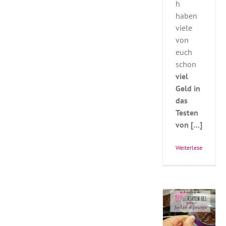
h
haben
viele
von
euch
schon
viel
Geld in
das
Testen
Leinsamengel
von […]
selbst
machen-
Weiterlesen
natürliche
& günstige
Lockendefinition
Curly Girl
Methode
Haarwäsche
Locken
Kurze
Locken
Lange