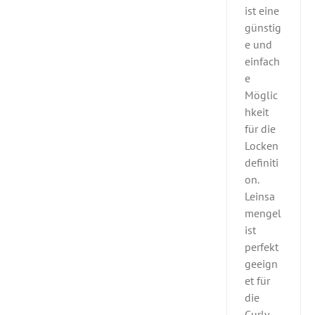
ist eine
günstig
e und
einfach
e
Möglic
hkeit
für die
Locken
definiti
on.
Leinsa
mengel
ist
perfekt
geeign
et für
die
Curly