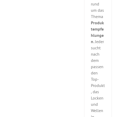
rund
um das
Thema
Produk
tempfe
hlunge
n
. Jeder
sucht
nach
dem
passen
den
Top-
Produkt
, das
Locken
und
Wellen
in