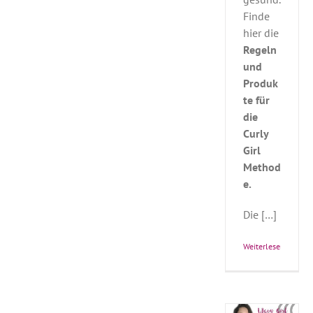
Finde
hier die
Regeln
und
Produk
te für
die
Curly
Girl
Method
e.
Die […]
Weiterlesen
Wavy Girl
Methode –
Bringt
Schwung