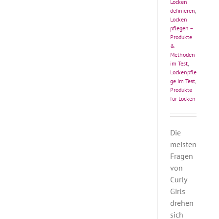
Locken
definieren
,
Locken
pflegen –
Produkte
&
Methoden
im Test
,
Lockenpfle
ge im Test
,
Produkte
für Locken
Die
meisten
Fragen
von
Curly
Girls
drehen
sich