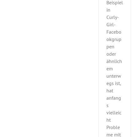
Beispiel
in
Curly-
Girl-
Facebo
okgrup
pen
oder
ähnlich
em
unterw
egs ist,
hat
anfang
s
vielleic
ht
Proble
me mit