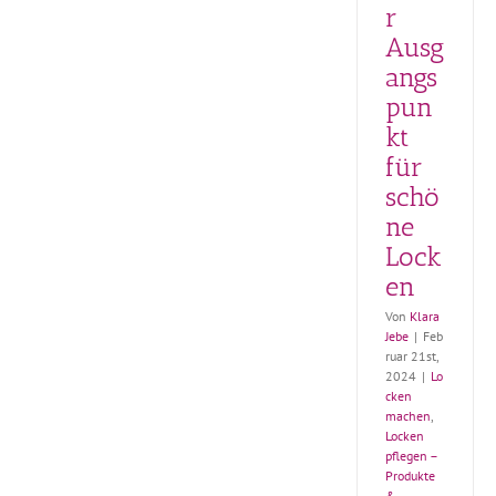
r
Ausg
angs
pun
kt
für
schö
ne
Lock
en
Von
Klara
Jebe
|
Feb
ruar 21st,
2024
|
Lo
cken
machen
,
Locken
pflegen –
Produkte
&