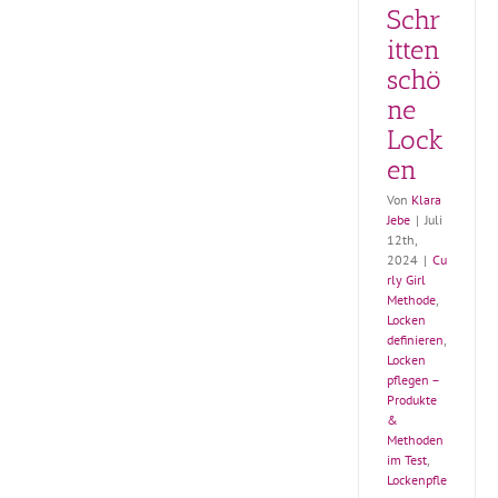
Schr
itten
schö
ne
Lock
en
Von
Klara
Jebe
|
Juli
12th,
2024
|
Cu
rly Girl
Methode
,
Locken
definieren
,
Locken
pflegen –
Produkte
&
Methoden
im Test
,
Lockenpfle