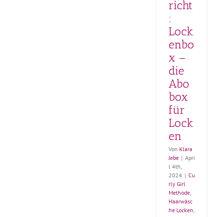
richt
Lockenpflege
:
im Test
Produkte für
Lock
Locken
enbo
x –
die
Abo
box
für
Lock
en
Von
Klara
Jebe
|
Apri
l 4th,
2024
|
Cu
rly Girl
Methode
,
Haarwäsc
he Locken
,