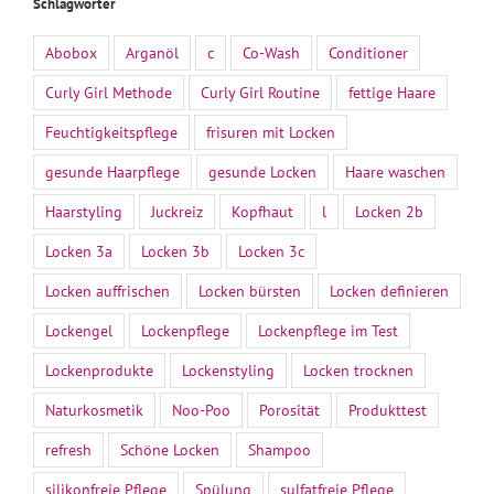
Schlagwörter
Abobox
Arganöl
c
Co-Wash
Conditioner
Curly Girl Methode
Curly Girl Routine
fettige Haare
Feuchtigkeitspflege
frisuren mit Locken
gesunde Haarpflege
gesunde Locken
Haare waschen
Haarstyling
Juckreiz
Kopfhaut
l
Locken 2b
Locken 3a
Locken 3b
Locken 3c
Locken auffrischen
Locken bürsten
Locken definieren
Lockengel
Lockenpflege
Lockenpflege im Test
Lockenprodukte
Lockenstyling
Locken trocknen
Naturkosmetik
Noo-Poo
Porosität
Produkttest
refresh
Schöne Locken
Shampoo
silikonfreie Pflege
Spülung
sulfatfreie Pflege