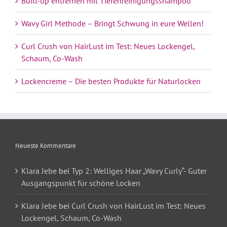
Built-up entfernen mit Tiefenreinigungsshampoo
Wavy Girl Methode – Bringt Schwung in eure Wellen!
Curl Crush von HairLust im Test: Neues Lockengel,
Schaum, Co-Wash
Lockencreme – Die besten Produkte für Naturlocken
Neueste Kommentare
Klara Jebe
bei
Typ 2: Welliges Haar „Wavy Curly“- Guter
Ausgangspunkt für schöne Locken
Klara Jebe
bei
Curl Crush von HairLust im Test: Neues
Lockengel, Schaum, Co-Wash