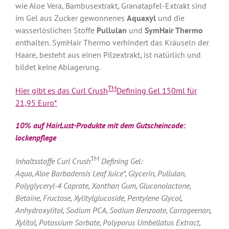
wie Aloe Vera, Bambusextrakt, Granatapfel-Extrakt sind
im Gel aus Zucker gewonnenes
Aquaxyl
und die
wasserlöslichen Stoffe
Pullulan
und
SymHair Thermo
enthalten. SymHair Thermo verhindert das Kräuseln der
Haare, besteht aus einen Pilzextrakt, ist natürlich und
bildet keine Ablagerung.
TM
Hier gibt es das Curl Crush
Defining Gel 150ml für
21,95 Euro*
10% auf HairLust-Produkte mit dem Gutscheincode:
lockenpflege
TM
Inhaltsstoffe Curl Crush
Defining Gel:
Aqua, Aloe Barbadensis Leaf Juice*, Glycerin, Pullulan,
Polyglyceryl-4 Caprate, Xanthan Gum, Gluconolactone,
Betaine, Fructose, Xylitylglucoside, Pentylene Glycol,
Anhydroxylitol, Sodium PCA, Sodium Benzoate, Carrageenan,
Xylitol, Potassium Sorbate, Polyporus Umbellatus Extract,