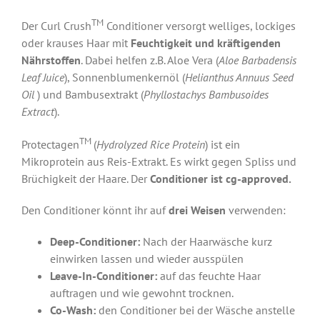
TM
Der Curl Crush
Conditioner versorgt welliges, lockiges
oder krauses Haar mit
Feuchtigkeit und kräftigenden
Nährstoffen
. Dabei helfen z.B. Aloe Vera (
Aloe Barbadensis
Leaf Juice
), Sonnenblumenkernöl (
Helianthus Annuus Seed
Oil
) und Bambusextrakt (
Phyllostachys Bambusoides
Extract
).
TM
Protectagen
(
Hydrolyzed Rice Protein
) ist ein
Mikroprotein aus Reis-Extrakt. Es wirkt gegen Spliss und
Brüchigkeit der Haare. Der
Conditioner ist cg-approved.
Den Conditioner könnt ihr auf
drei Weisen
verwenden:
Deep-Conditioner:
Nach der Haarwäsche kurz
einwirken lassen und wieder ausspülen
Leave-In-Conditioner:
auf das feuchte Haar
auftragen und wie gewohnt trocknen.
Co-Wash:
den Conditioner bei der Wäsche anstelle