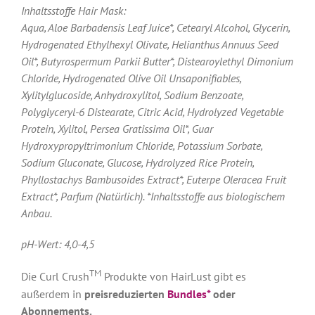
Inhaltsstoffe Hair Mask:
Aqua, Aloe Barbadensis Leaf Juice*, Cetearyl Alcohol, Glycerin,
Hydrogenated Ethylhexyl Olivate, Helianthus Annuus Seed
Oil*, Butyrospermum Parkii Butter*, Distearoylethyl Dimonium
Chloride, Hydrogenated Olive Oil Unsaponifiables,
Xylitylglucoside, Anhydroxylitol, Sodium Benzoate,
Polyglyceryl-6 Distearate, Citric Acid, Hydrolyzed Vegetable
Protein, Xylitol, Persea Gratissima Oil*, Guar
Hydroxypropyltrimonium Chloride, Potassium Sorbate,
Sodium Gluconate, Glucose, Hydrolyzed Rice Protein,
Phyllostachys Bambusoides Extract*, Euterpe Oleracea Fruit
Extract*, Parfum (Natürlich). *Inhaltsstoffe aus biologischem
Anbau.
pH-Wert: 4,0-4,5
TM
Die Curl Crush
Produkte von HairLust gibt es
außerdem in
preisreduzierten
Bundles*
oder
Abonnements.