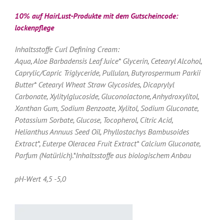
10% auf HairLust-Produkte mit dem Gutscheincode:
lockenpflege
Inhaltsstoffe Curl Defining Cream:
Aqua, Aloe Barbadensis Leaf Juice* Glycerin, Cetearyl Alcohol,
Caprylic/Capric Triglyceride, Pullulan, Butyrospermum Parkii
Butter* Cetearyl Wheat Straw Glycosides, Dicaprylyl
Carbonate, Xylitylglucoside, Gluconolactone, Anhydroxylitol,
Xanthan Gum, Sodium Benzoate, Xylitol, Sodium Gluconate,
Potassium Sorbate, Glucose, Tocopherol, Citric Acid,
Helianthus Annuus Seed Oil, Phyllostachys Bambusoides
Extract*, Euterpe Oleracea Fruit Extract* Calcium Gluconate,
Parfum (Natürlich).*Inhaltsstoffe aus biologischem Anbau
pH-Wert 4,5 -5,0