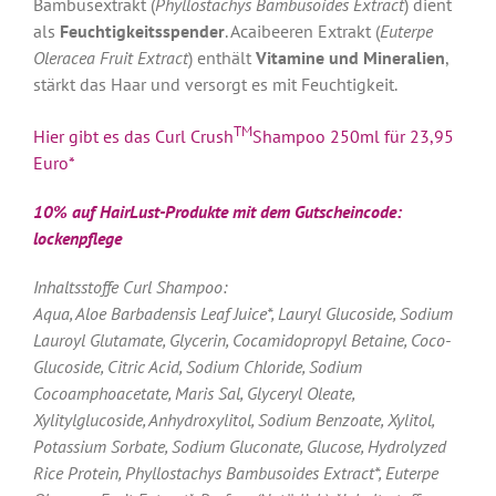
Bambusextrakt (
Phyllostachys Bambusoides Extract
) dient
als
Feuchtigkeitsspender
. Acaibeeren Extrakt (
Euterpe
Oleracea Fruit Extract
) enthält
Vitamine und Mineralien
,
stärkt das Haar und versorgt es mit Feuchtigkeit.
TM
Hier gibt es das Curl Crush
Shampoo 250ml für 23,95
Euro*
10% auf HairLust-Produkte mit dem Gutscheincode:
lockenpflege
Inhaltsstoffe Curl Shampoo:
Aqua, Aloe Barbadensis Leaf Juice*, Lauryl Glucoside, Sodium
Lauroyl Glutamate, Glycerin, Cocamidopropyl Betaine, Coco-
Glucoside, Citric Acid, Sodium Chloride, Sodium
Cocoamphoacetate, Maris Sal, Glyceryl Oleate,
Xylitylglucoside, Anhydroxylitol, Sodium Benzoate, Xylitol,
Potassium Sorbate, Sodium Gluconate, Glucose, Hydrolyzed
Rice Protein, Phyllostachys Bambusoides Extract*, Euterpe