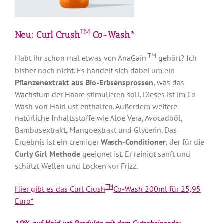
TM
Neu: Curl Crush
Co-Wash*
TM
Habt ihr schon mal etwas von AnaGain
gehört? Ich
bisher noch nicht. Es handelt sich dabei um ein
Pflanzenextrakt aus Bio-Erbsensprossen
, was das
Wachstum der Haare stimulieren soll. Dieses ist im Co-
Wash von HairLust enthalten. Außerdem weitere
natürliche Inhaltsstoffe wie Aloe Vera, Avocadoöl,
Bambusextrakt, Mangoextrakt und Glycerin. Das
Ergebnis ist ein cremiger
Wasch-Conditioner
, der für die
Curly Girl Methode
geeignet ist. Er reinigt sanft und
schützt Wellen und Locken vor Frizz.
TM
Hier gibt es das Curl Crush
Co-Wash 200ml für 25,95
Euro*
10% auf HairLust-Produkte mit dem Gutscheincode: