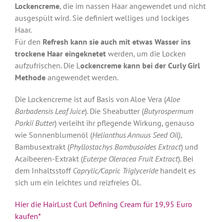
Lockencreme
, die im nassen Haar angewendet und nicht
ausgespült wird. Sie definiert welliges und lockiges
Haar.
Für den
Refresh kann sie auch mit etwas Wasser ins
trockene Haar eingeknetet
werden, um die Locken
aufzufrischen. Die L
ockencreme kann bei der Curly Girl
Methode
angewendet werden.
Die Lockencreme ist auf Basis von Aloe Vera (
Aloe
Barbadensis Leaf Juice
). Die Sheabutter (
Butyrospermum
Parkii Butter
) verleiht ihr pflegende Wirkung, genauso
wie Sonnenblumenöl (
Helianthus Annuus Seed Oil)
,
Bambusextrakt (
Phyllostachys Bambusoides Extract
) und
Acaibeeren-Extrakt (
Euterpe Oleracea Fruit Extract
). Bei
dem Inhaltsstoff
Caprylic/Capric Triglyceride
handelt es
sich um ein leichtes und reizfreies Öl.
Hier die HairLust Curl Defining Cream für 19,95 Euro
kaufen*