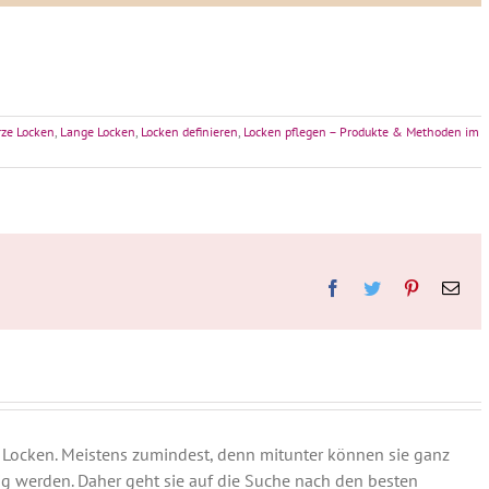
rze Locken
,
Lange Locken
,
Locken definieren
,
Locken pflegen – Produkte & Methoden im
Facebook
Twitter
Pinterest
E-
Mai
en Locken. Meistens zumindest, denn mitunter können sie ganz
ig werden. Daher geht sie auf die Suche nach den besten