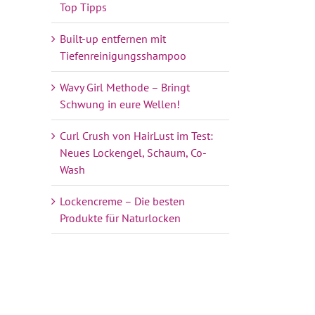
Top Tipps
Built-up entfernen mit
Tiefenreinigungsshampoo
Wavy Girl Methode – Bringt
Schwung in eure Wellen!
Curl Crush von HairLust im Test:
Neues Lockengel, Schaum, Co-
Wash
Lockencreme – Die besten
Produkte für Naturlocken
Wavy Girl Methode –
Bringt Schwung in eure
Wellen!
Mai 11th, 2024
|
31
Kommentare